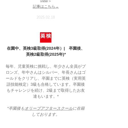
view＞
​記事はこちら→
2025.02.18
在園中、英検3級取得(2024年）| 卒園後、
英検2級取得(2025年)*
毎年、児童英検に挑戦し、年少さん全員がブ
ロンズ、年中さんはシルバー、年長さんはゴ
ールドをクリアし、卒園までに英検（実用英
語技能検定）3級も合格しています。卒園後
もチャレンジを続け、2級まで取得したお友
達もいます。*
*卒園後も
オリーブアフタースクール
に在籍
しております。